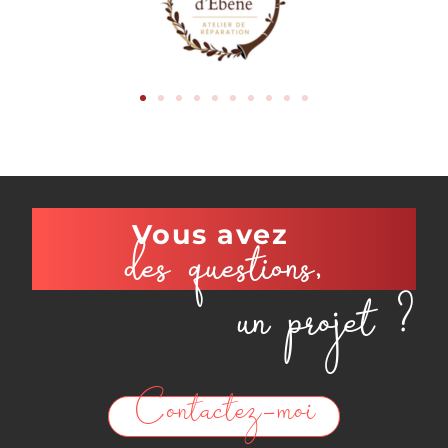
Vous
avez
des
questions,
un projet ?
Contactez-moi