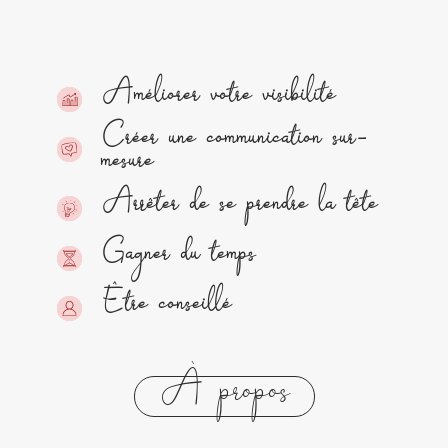
Améliorer votre visibilité
Créer une communication sur-
mesure
Arrêter de se prendre la tête
Gagner du temps
Être conseillé
À propos